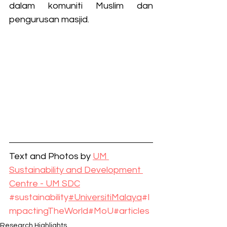
dalam komuniti Muslim dan 
pengurusan masjid. 
Text and Photos by 
UM 
Sustainability and Development 
Centre - UM SDC
#sustainability
#UniversitiMalaya
#I
mpactingTheWorld
#MoU
#articles
Research Highlights