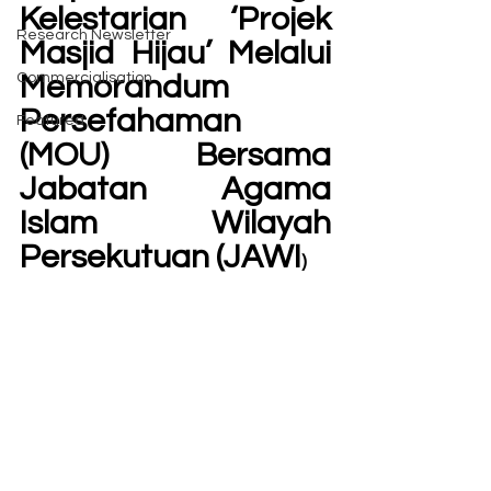
Kelestarian ‘Projek 
Research Newsletter
Masjid Hijau’ Melalui 
Commercialisation
Memorandum 
Persefahaman 
Featured
(MOU) Bersama 
Jabatan Agama 
Islam Wilayah 
Persekutuan (JAWI
)