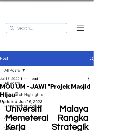
UM RESEARCH BULLETIN
MENU
Post
All Posts
Jul 13, 2022
1 min read
All Posts
MOU UM - JAWI "Projek Masjid
Hijau"
Research Highlights
Updated:
Jun 16, 2023
Researcher Profiles
Universiti Malaya 
Memeterai Rangka 
Awards & Accolades
Kerja Strategik 
Viewpoints